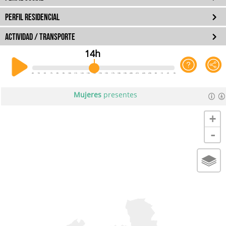
PERFIL RESIDENCIAL
ACTIVIDAD / TRANSPORTE
14h
4h
5h
6h
7h
8h
9h
10h
11h
12h
13h
14h
15h
16h
17h
18h
19h
20h
21h
22h
23h
0h
1h
2h
3h
Mujeres
presentes
+
-