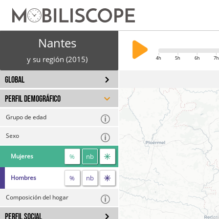
Nantes
y su región (2015)
4h
5h
6h
7h
GLOBAL
PERFIL DEMOGRÁFICO
Grupo de edad
Sexo
%
nb
Mujeres
%
nb
Hombres
Composición del hogar
PERFIL SOCIAL