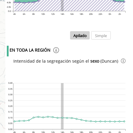
4.0k
2.0k
0.0
4h
6h
8h
10h
12h
14h
16h
18h
20h
22h
0h
2h
Apilado
Simple
EN TODA LA REGIÓN
Intensidad de la segregación según el
sexo
(Duncan)
0.40
0.35
0.30
0.25
0.20
0.15
0.10
0.05
0.00
4h
6h
8h
10h
12h
14h
16h
18h
20h
22h
0h
2h