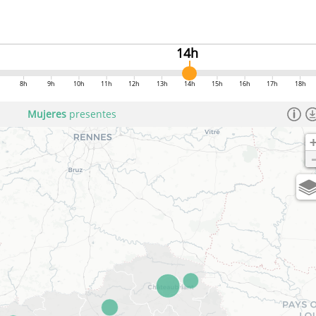
14h
8h
9h
10h
11h
12h
13h
14h
15h
16h
17h
18h
Mujeres
presentes