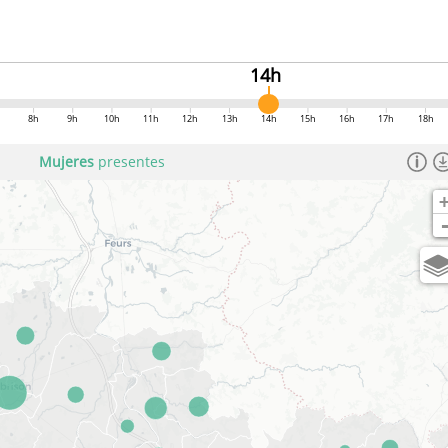
14h
8h
9h
10h
11h
12h
13h
14h
15h
16h
17h
18h
Mujeres
presentes