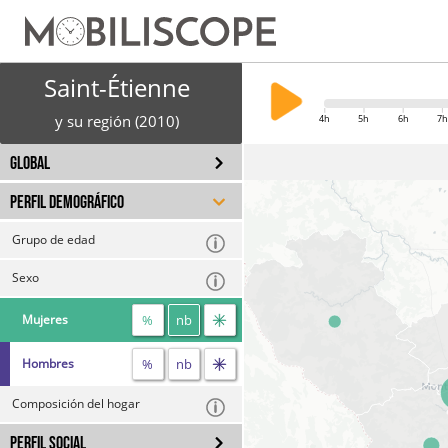
Saint-Étienne
y su región (2010)
4h
5h
6h
7h
GLOBAL
PERFIL DEMOGRÁFICO
Grupo de edad
Sexo
%
nb
Mujeres
%
nb
Hombres
Composición del hogar
PERFIL SOCIAL