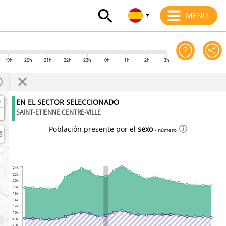
19h
20h
21h
22h
23h
0h
1h
2h
3h
+
EN EL SECTOR SELECCIONADO
-
SAINT-ETIENNE CENTRE-VILLE
Población presente por el
sexo
- número
24k
22k
20k
18k
16k
14k
12k
10k
8.0k
6.0k