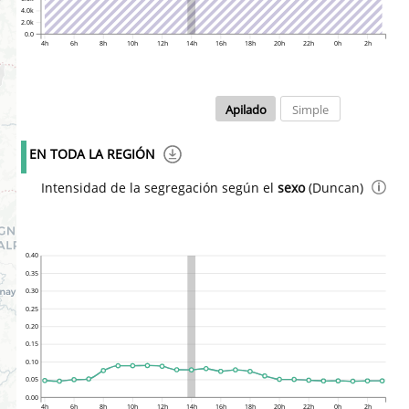
4.0k
2.0k
0.0
4h
6h
8h
10h
12h
14h
16h
18h
20h
22h
0h
2h
Apilado
Simple
EN TODA LA REGIÓN
Intensidad de la segregación según el
sexo
(Duncan)
0.40
0.35
0.30
0.25
0.20
0.15
0.10
0.05
0.00
4h
6h
8h
10h
12h
14h
16h
18h
20h
22h
0h
2h